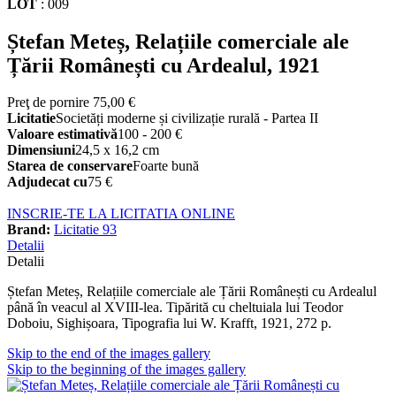
LOT
:
009
Ștefan Meteș, Relațiile comerciale ale
Țării Românești cu Ardealul, 1921
Preţ de pornire
75,00 €
Licitatie
Societăți moderne și civilizație rurală - Partea II
Valoare estimativă
100 - 200 €
Dimensiuni
24,5 x 16,2 cm
Starea de conservare
Foarte bună
Adjudecat cu
75 €
INSCRIE-TE LA LICITATIA ONLINE
Brand:
Licitatie 93
Detalii
Detalii
Ștefan Meteș, Relațiile comerciale ale Țării Românești cu Ardealul
până în veacul al XVIII-lea. Tipărită cu cheltuiala lui Teodor
Doboiu, Sighișoara, Tipografia lui W. Krafft, 1921, 272 p.
Skip to the end of the images gallery
Skip to the beginning of the images gallery