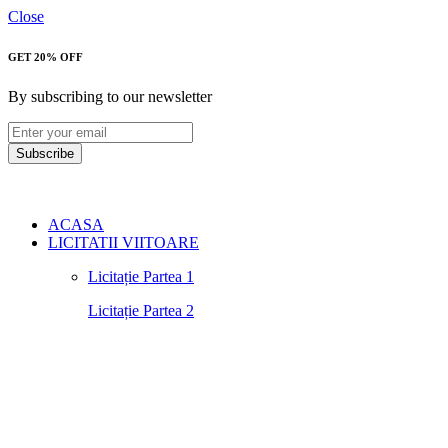
Close
GET 20% OFF
By subscribing to our newsletter
Subscribe
ACASA
LICITATII VIITOARE
Licitație Partea 1
Licitație Partea 2