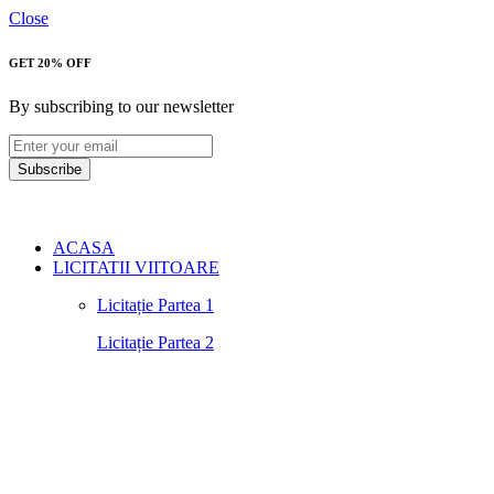
Close
GET 20% OFF
By subscribing to our newsletter
Subscribe
ACASA
LICITATII VIITOARE
Licitație Partea 1
Licitație Partea 2