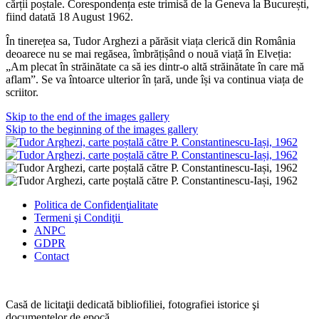
cărții poștale. Corespondența este trimisă de la Geneva la București,
fiind datată 18 August 1962.
În tinerețea sa, Tudor Arghezi a părăsit viața clerică din România
deoarece nu se mai regăsea, îmbrățișând o nouă viață în Elveția:
„Am plecat în străinătate ca să ies dintr-o altă străinătate în care mă
aflam”. Se va întoarce ulterior în țară, unde își va continua viața de
scriitor.
Skip to the end of the images gallery
Skip to the beginning of the images gallery
Politica de Confidenţ
ialitate
Termeni şi Condiţii
ANPC
GDPR
Contact
Casă de licitaţii dedicată bibliofiliei, fotografiei istorice şi
documentelor de epocă.