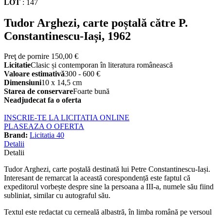
LOT
:
147
Tudor Arghezi, carte poștală către P.
Constantinescu-Iași, 1962
Preţ de pornire
150,00 €
Licitatie
Clasic și contemporan în literatura românească
Valoare estimativă
300 - 600 €
Dimensiuni
10 x 14,5 cm
Starea de conservare
Foarte bună
Neadjudecat fa o oferta
INSCRIE-TE LA LICITATIA ONLINE
PLASEAZA O OFERTA
Brand:
Licitatia 40
Detalii
Detalii
Tudor Arghezi, carte poștală destinată lui Petre Constantinescu-Iași.
Interesant de remarcat la această corespondență este faptul că
expeditorul vorbește despre sine la persoana a III-a, numele său fiind
subliniat, similar cu autograful său.
Textul este redactat cu cerneală albastră, în limba română pe versoul