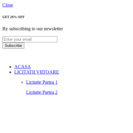
Close
GET 20% OFF
By subscribing to our newsletter
Subscribe
ACASA
LICITATII VIITOARE
Licitație Partea 1
Licitație Partea 2