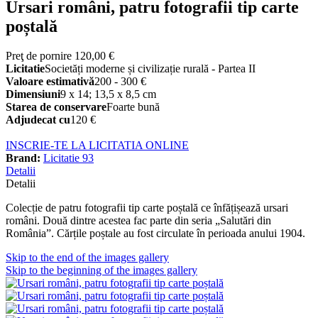
Ursari români, patru fotografii tip carte
poștală
Preţ de pornire
120,00 €
Licitatie
Societăți moderne și civilizație rurală - Partea II
Valoare estimativă
200 - 300 €
Dimensiuni
9 x 14; 13,5 x 8,5 cm
Starea de conservare
Foarte bună
Adjudecat cu
120 €
INSCRIE-TE LA LICITATIA ONLINE
Brand:
Licitatie 93
Detalii
Detalii
Colecție de patru fotografii tip carte poștală ce înfățișează ursari
români. Două dintre acestea fac parte din seria „Salutări din
România”. Cărțile poștale au fost circulate în perioada anului 1904.
Skip to the end of the images gallery
Skip to the beginning of the images gallery