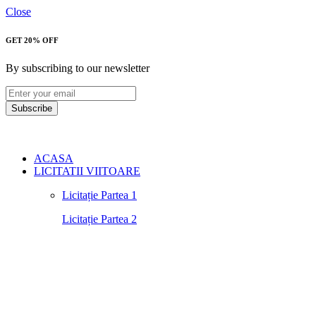
Close
GET 20% OFF
By subscribing to our newsletter
Subscribe
ACASA
LICITATII VIITOARE
Licitație Partea 1
Licitație Partea 2