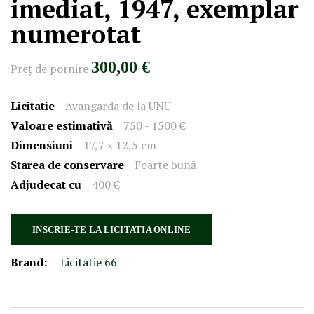
imediat, 1947, exemplar
numerotat
300,00 €
Preţ de pornire
Licitatie
Avangarda de la UNU
Valoare estimativă
750 - 1500 €
Dimensiuni
17,7 x 12,5 cm
Starea de conservare
Foarte bună
Adjudecat cu
400 €
INSCRIE-TE LA LICITATIA ONLINE
Brand:
Licitatie 66