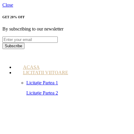
Close
GET 20% OFF
By subscribing to our newsletter
Subscribe
ACASA
LICITATII VIITOARE
Licitație Partea 1
Licitație Partea 2