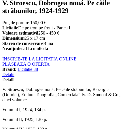
V. Stroescu, Dobrogea nouă. Pe căile
străbunilor, 1924-1929
Preţ de pornire
150,00 €
Licitatie
De pe tron pe front - Partea I
Valoare estimativă
250 - 450 €
Dimensiuni
25 x 17 cm
Starea de conservare
Bună
Neadjudecat fa o oferta
INSCRIE-TE LA LICITATIA ONLINE
PLASEAZA O OFERTA
Brand:
Licitatie 88
Detalii
Detalii
V. Stroescu, Dobrogea nouă. Pe căile străbunilor, Bazargic
(Dobrici), Editura Tipografia „Comerciala” Iv. D. Smocof & Co.,
cinci volume:
Volumul I, 1924, 134 p.
Volumul II, 1925, 130 p.