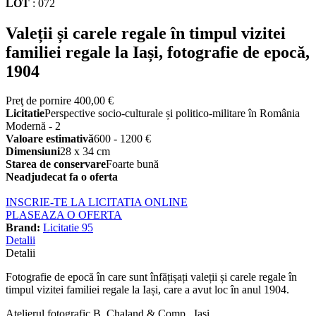
LOT
:
072
Valeții și carele regale în timpul vizitei
familiei regale la Iași, fotografie de epocă,
1904
Preţ de pornire
400,00 €
Licitatie
Perspective socio-culturale și politico-militare în România
Modernă - 2
Valoare estimativă
600 - 1200 €
Dimensiuni
28 x 34 cm
Starea de conservare
Foarte bună
Neadjudecat fa o oferta
INSCRIE-TE LA LICITATIA ONLINE
PLASEAZA O OFERTA
Brand:
Licitatie 95
Detalii
Detalii
Fotografie de epocă în care sunt înfățișați valeții și carele regale în
timpul vizitei familiei regale la Iași, care a avut loc în anul 1904.
Atelierul fotografic B. Chaland & Comp., Iași.