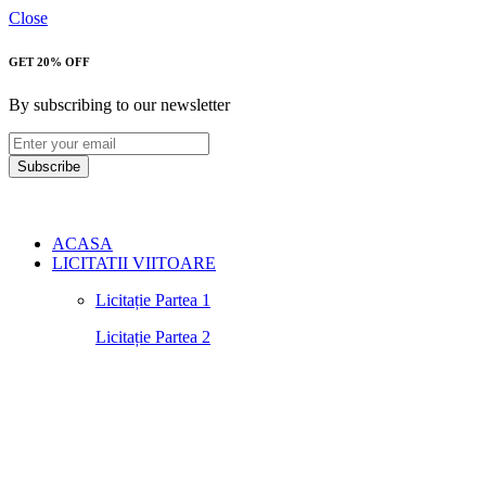
Close
GET 20% OFF
By subscribing to our newsletter
Subscribe
ACASA
LICITATII VIITOARE
Licitație Partea 1
Licitație Partea 2