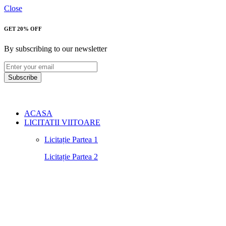
Close
GET 20% OFF
By subscribing to our newsletter
Subscribe
ACASA
LICITATII VIITOARE
Licitație Partea 1
Licitație Partea 2