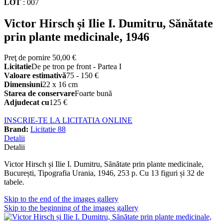
LOT
:
007
Victor Hirsch și Ilie I. Dumitru, Sănătate
prin plante medicinale, 1946
Preţ de pornire
50,00 €
Licitatie
De pe tron pe front - Partea I
Valoare estimativă
75 - 150 €
Dimensiuni
22 x 16 cm
Starea de conservare
Foarte bună
Adjudecat cu
125 €
INSCRIE-TE LA LICITATIA ONLINE
Brand:
Licitatie 88
Detalii
Detalii
Victor Hirsch și Ilie I. Dumitru, Sănătate prin plante medicinale,
București, Tipografia Urania, 1946, 253 p. Cu 13 figuri și 32 de
tabele.
Skip to the end of the images gallery
Skip to the beginning of the images gallery