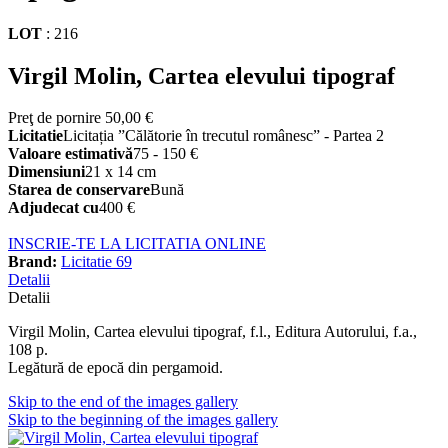
LOT
:
216
Virgil Molin, Cartea elevului tipograf
Preţ de pornire
50,00 €
Licitatie
Licitația ”Călătorie în trecutul românesc” - Partea 2
Valoare estimativă
75 - 150 €
Dimensiuni
21 x 14 cm
Starea de conservare
Bună
Adjudecat cu
400 €
INSCRIE-TE LA LICITATIA ONLINE
Brand:
Licitatie 69
Detalii
Detalii
Virgil Molin, Cartea elevului tipograf, f.l., Editura Autorului, f.a.,
108 p.
Legătură de epocă din pergamoid.
Skip to the end of the images gallery
Skip to the beginning of the images gallery