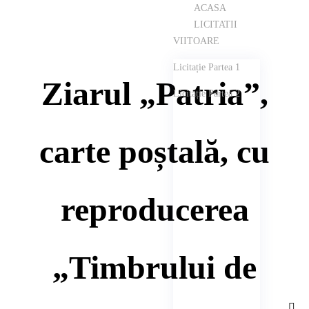
ACASA
LICITATII
VIITOARE
Licitație Partea 1
Ziarul „Patria”,
Licitație Partea 2
carte poștală, cu
reproducerea
„Timbrului de