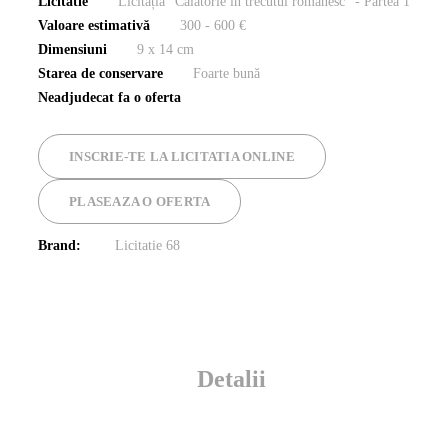
Licitatie
Licitația ”Călătorie în trecutul românesc” - Partea 1
Valoare estimativă
300 - 600 €
Dimensiuni
9 x 14 cm
Starea de conservare
Foarte bună
Neadjudecat fa o oferta
INSCRIE-TE LA LICITATIA ONLINE
PLASEAZA O OFERTA
Brand:
Licitatie 68
Detalii