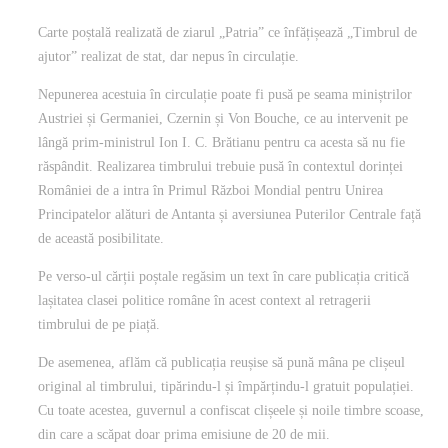
Carte poștală realizată de ziarul „Patria” ce înfățișează „Timbrul de
ajutor” realizat de stat, dar nepus în circulație.
Nepunerea acestuia în circulație poate fi pusă pe seama miniștrilor
Austriei și Germaniei, Czernin și Von Bouche, ce au intervenit pe
lângă prim-ministrul Ion I. C. Brătianu pentru ca acesta să nu fie
răspândit. Realizarea timbrului trebuie pusă în contextul dorinței
României de a intra în Primul Război Mondial pentru Unirea
Principatelor alături de Antanta și aversiunea Puterilor Centrale față
de această posibilitate.
Pe verso-ul cărții poștale regăsim un text în care publicația critică
lașitatea clasei politice române în acest context al retragerii
timbrului de pe piață.
De asemenea, aflăm că publicația reușise să pună mâna pe clișeul
original al timbrului, tipărindu-l și împărțindu-l gratuit populației.
Cu toate acestea, guvernul a confiscat clișeele și noile timbre scoase,
din care a scăpat doar prima emisiune de 20 de mii.