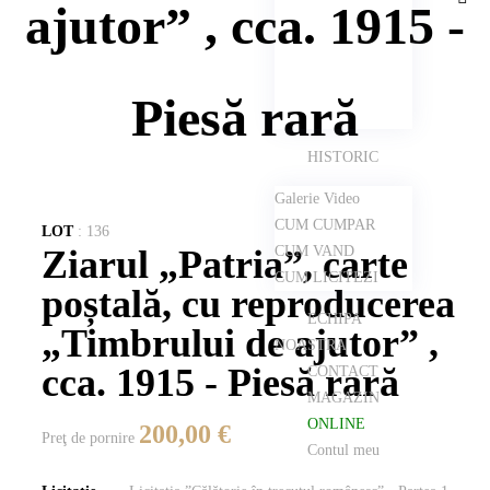
ajutor” , cca. 1915 -
Piesă rară
HISTORIC
Galerie Video
CUM CUMPAR
LOT
:
136
Ziarul „Patria”, carte
CUM VAND
CUM LICITEZI
poștală, cu reproducerea
ECHIPA
„Timbrului de ajutor” ,
NOASTRA
cca. 1915 - Piesă rară
CONTACT
MAGAZIN
ONLINE
200,00 €
Preţ de pornire
Contul meu