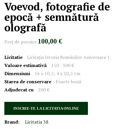
Voevod, fotografie de
epocă + semnătură
olografă
100,00 €
Preţ de pornire
Licitatie
Licitația Istoria Românilor Aniversara 1
Valoare estimativă
150 - 300 €
Dimensiuni
16 x 10,5; 4 x 10,5 cm
Starea de conservare
Foarte bună
Adjudecat cu
200 €
INSCRIE-TE LA LICITATIA ONLINE
Brand:
Licitatia 38