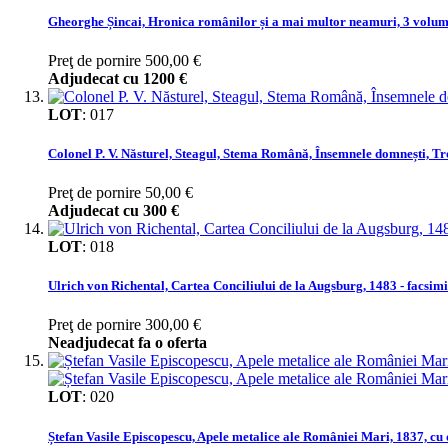
Gheorghe Șincai, Hronica românilor și a mai multor neamuri, 3 volume
Preţ de pornire
500,00 €
Adjudecat cu
1200 €
LOT
:
017
Colonel P. V. Năsturel, Steagul, Stema Română, Însemnele domnești, Tr
Preţ de pornire
50,00 €
Adjudecat cu
300 €
LOT
:
018
Ulrich von Richental, Cartea Conciliului de la Augsburg, 1483 - facsimi
Preţ de pornire
300,00 €
Neadjudecat fa o oferta
LOT
:
020
Ștefan Vasile Episcopescu, Apele metalice ale României Mari, 1837, cu