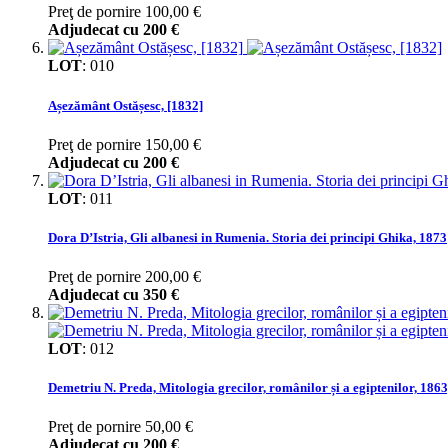
Preţ de pornire
100,00 €
Adjudecat cu
200 €
LOT
:
010
Așezământ Ostășesc, [1832]
Preţ de pornire
150,00 €
Adjudecat cu
200 €
LOT
:
011
Dora D’Istria, Gli albanesi in Rumenia. Storia dei principi Ghika, 1873
Preţ de pornire
200,00 €
Adjudecat cu
350 €
LOT
:
012
Demetriu N. Preda, Mitologia grecilor, românilor și a egiptenilor, 1863
Preţ de pornire
50,00 €
Adjudecat cu
200 €