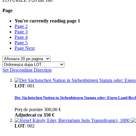
LOTURILE
1
-
20
din
180
Page
You're currently reading page
1
Page
2
Page
3
Page
4
Page
5
Page
Next
Set Descending Direction
LOT
:
001
Der Sächsischen Nation in Siebenbürgen Statuta oder: Eigen Land-Rech
Preţ de pornire
300,00 €
Adjudecat cu
350 €
LOT
:
002