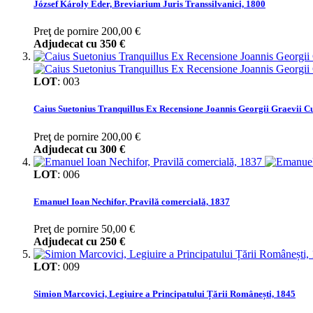
József Károly Eder, Breviarium Juris Transsilvanici, 1800
Preţ de pornire
200,00 €
Adjudecat cu
350 €
LOT
:
003
Caius Suetonius Tranquillus Ex Recensione Joannis Georgii Graevii 
Preţ de pornire
200,00 €
Adjudecat cu
300 €
LOT
:
006
Emanuel Ioan Nechifor, Pravilă comercială, 1837
Preţ de pornire
50,00 €
Adjudecat cu
250 €
LOT
:
009
Simion Marcovici, Legiuire a Principatului Țării Românești, 1845