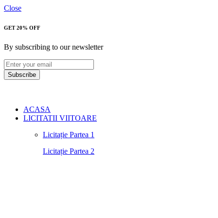
Close
GET 20% OFF
By subscribing to our newsletter
Subscribe
ACASA
LICITATII VIITOARE
Licitație Partea 1
Licitație Partea 2