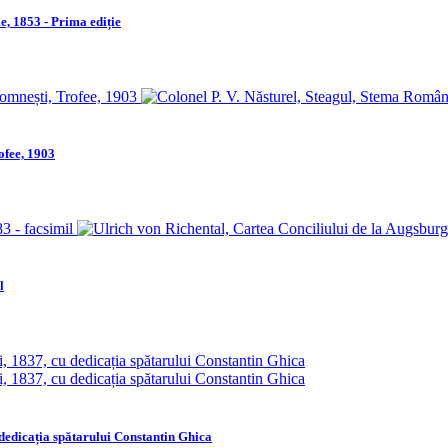
, 1853 - Prima ediție
ofee, 1903
l
 dedicația spătarului Constantin Ghica