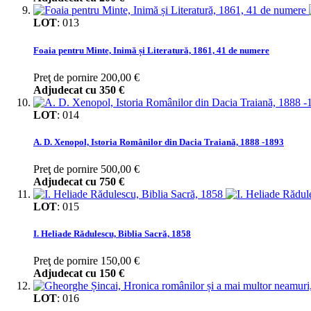
LOT
:
013
Foaia pentru Minte, Inimă și Literatură, 1861, 41 de numere
Preţ de pornire
200,00 €
Adjudecat cu
350 €
LOT
:
014
A. D. Xenopol, Istoria Românilor din Dacia Traiană, 1888 -1893
Preţ de pornire
500,00 €
Adjudecat cu
750 €
LOT
:
015
I. Heliade Rădulescu, Biblia Sacră, 1858
Preţ de pornire
150,00 €
Adjudecat cu
150 €
LOT
:
016