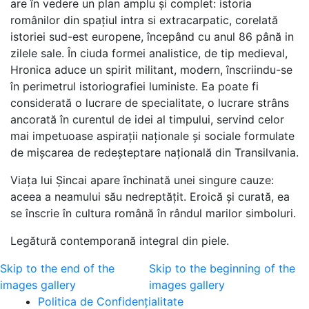
are în vedere un plan amplu și complet: istoria
românilor din spațiul intra si extracarpatic, corelată
istoriei sud-est europene, începând cu anul 86 până in
zilele sale. În ciuda formei analistice, de tip medieval,
Hronica aduce un spirit militant, modern, înscriindu-se
în perimetrul istoriografiei luministe. Ea poate fi
considerată o lucrare de specialitate, o lucrare strâns
ancorată în curentul de idei al timpului, servind celor
mai impetuoase aspirații naționale și sociale formulate
de mișcarea de redeșteptare națională din Transilvania.
Viața lui Șincai apare închinată unei singure cauze:
aceea a neamului său nedreptățit. Eroică și curată, ea
se înscrie în cultura română în rândul marilor simboluri.
Legătură contemporană integral din piele.
Skip to the end of the
Skip to the beginning of the
images gallery
images gallery
Politica de Confidenţ
ialitate