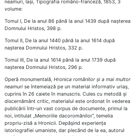
neamuri, Iași, Tipografia româno-franceză, 1853, 3
volume:
Tomul I, De la anul 86 până la anul 1439 după nașterea
Domnului Hristos, 398 p.
Tomul II, De la anul 1440 până la anul 1614 după
nașterea Domnului Hristos, 332 p.
Tomul III, De la anul 1614 până la anul 1739 după
nașterea Domnului Hristos, 296 p.
Operă monumentală,
Hronica românilor și a mai multor
neamuri
se întemeiază pe un material informativ uriaș,
cuprins în 26 caiete în manuscris. Cules cu metodă și
discernământ critic, materialul este ordonat în vederea
publicării într-un vast corpus de documente, primul la
noi, intitulat „Memoriile dacoromânilor”, temelia
propriu-zisă a Hronicii. Depășind experiența
istoriografiei umaniste, dar plecând de la ea, autorul