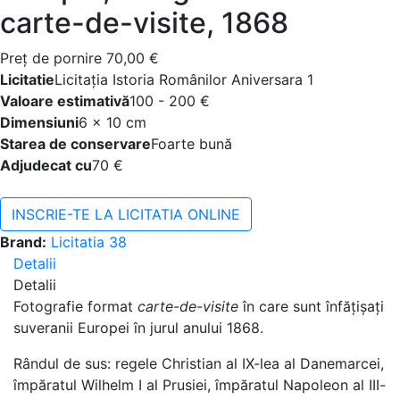
carte-de-visite, 1868
Preţ de pornire
70,00 €
Licitatie
Licitația Istoria Românilor Aniversara 1
Valoare estimativă
100 - 200 €
Dimensiuni
6 x 10 cm
Starea de conservare
Foarte bună
Adjudecat cu
70 €
INSCRIE-TE LA LICITATIA ONLINE
Brand:
Licitatia 38
Detalii
Detalii
Fotografie format
carte-de-visite
în care sunt înfățișați
suveranii Europei în jurul anului 1868.
Rândul de sus: regele Christian al IX-lea al Danemarcei,
împăratul Wilhelm I al Prusiei, împăratul Napoleon al III-