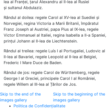
lea al Franței, țarul Alexandru al II-lea al Rusiei
și sultanul Abdulaziz.
Rândul al doilea: regele Carol al XV-lea al Suediei și
Norvegiei, regina Victoria a Marii Britanii, împăratul
Franz Joseph al Austriei, papa Pius al IX-lea, regele
Victor Emmanuel al Italiei, regina Isabella a II-a Spaniei,
prințul Johann al II-lea de Liechtenstein.
Rândul al treilea: regele Luís I al Portugaliei, Ludovic al
II-lea al Bavariei, regele Leopold al II-lea al Belgiei,
Frederic I Mare Duce de Baden.
Rândul de jos: regele Carol de Württemberg, regele
George I al Greciei, principele Carol I al României,
regele Willem al III-lea al Țărilor de Jos.
Skip to the end of the
Skip to the beginning of the
images gallery
images gallery
Politica de Confidenţ
ialitate