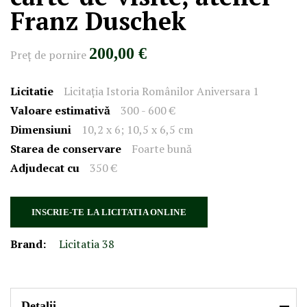
Franz Duschek
200,00 €
Preţ de pornire
Licitatie
Licitația Istoria Românilor Aniversara 1
Valoare estimativă
300 - 600 €
Dimensiuni
10,2 x 6; 10,5 x 6,5 cm
Starea de conservare
Foarte bună
Adjudecat cu
350 €
INSCRIE-TE LA LICITATIA ONLINE
Brand:
Licitatia 38
Detalii