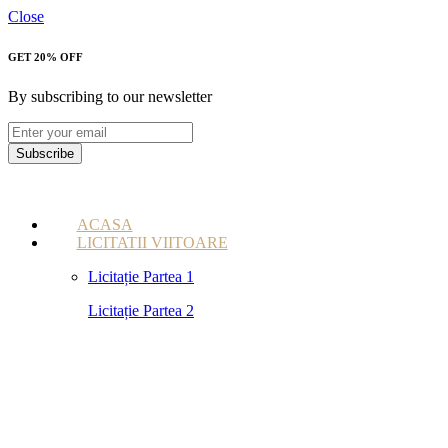
Close
GET 20% OFF
By subscribing to our newsletter
Subscribe
ACASA
LICITATII VIITOARE
Licitație Partea 1
Licitație Partea 2