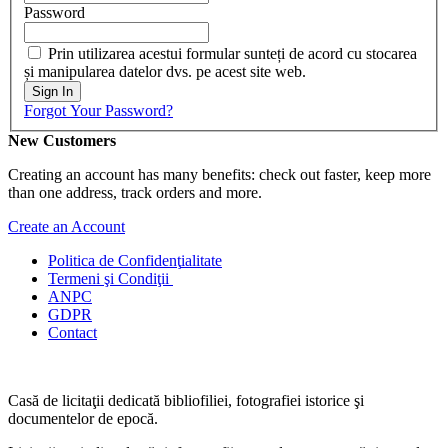
Password
Prin utilizarea acestui formular sunteți de acord cu stocarea
și manipularea datelor dvs. pe acest site web.
Sign In
Forgot Your Password?
New Customers
Creating an account has many benefits: check out faster, keep more
than one address, track orders and more.
Create an Account
Politica de Confidenţ
ialitate
Termeni şi Condiţii
ANPC
GDPR
Contact
Casă de licitaţii dedicată bibliofiliei, fotografiei istorice şi
documentelor de epocă.