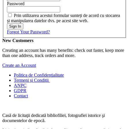
Password
Prin utilizarea acestui formular sunteți de acord cu stocarea
și manipularea datelor dvs. pe acest site web.
Sign In
Forgot Your Password?
New Customers
Creating an account has many benefits: check out faster, keep more
than one address, track orders and more.
Create an Account
Politica de Confidenţ
ialitate
Termeni şi Condiţii
ANPC
GDPR
Contact
Casă de licitaţii dedicată bibliofiliei, fotografiei istorice şi
documentelor de epocă.