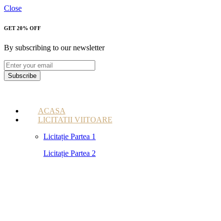
Close
GET 20% OFF
By subscribing to our newsletter
Subscribe
ACASA
LICITATII VIITOARE
Licitație Partea 1
Licitație Partea 2