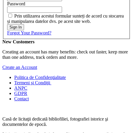
Password
Prin utilizarea acestui formular sunteți de acord cu stocarea
și manipularea datelor dvs. pe acest site web.
Sign In
Forgot Your Password?
New Customers
Creating an account has many benefits: check out faster, keep more
than one address, track orders and more.
Create an Account
Politica de Confidenţ
ialitate
Termeni şi Condiţii
ANPC
GDPR
Contact
Casă de licitaţii dedicată bibliofiliei, fotografiei istorice şi
documentelor de epocă.