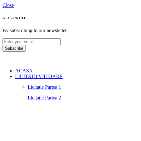
Close
GET 20% OFF
By subscribing to our newsletter
Subscribe
ACASA
LICITATII VIITOARE
Licitație Partea 1
Licitație Partea 2