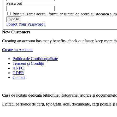
Password
Prin utilizarea acestui formular sunteți de acord cu stocarea și 
Sign In
Forgot Your Password?
New Customers
Creating an account has many benefits: check out faster, keep more th
Create an Account
Politica de Confidenţ
ialitate
Termeni şi Condiţii
ANPC
GDPR
Contact
Casă de licitaţii dedicată bibliofiliei, fotografiei istorice şi documentel
Licitaţii periodice de cărţi, fotografii, acte, documente, cărţi poştale ş