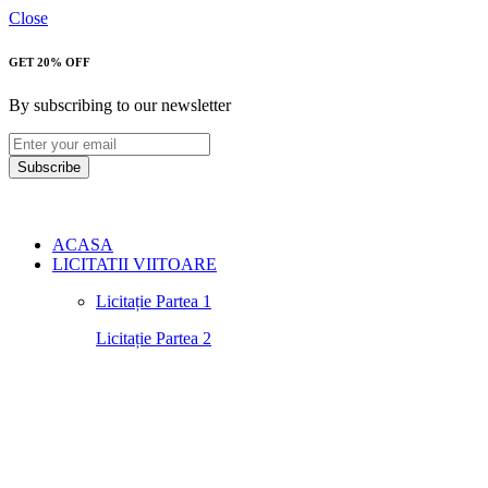
Close
GET 20% OFF
By subscribing to our newsletter
Subscribe
ACASA
LICITATII VIITOARE
Licitație Partea 1
Licitație Partea 2