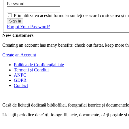
Password
Prin utilizarea acestui formular sunteți de acord cu stocarea și 
Sign In
Forgot Your Password?
New Customers
Creating an account has many benefits: check out faster, keep more th
Create an Account
Politica de Confidenţ
ialitate
Termeni şi Condiţii
ANPC
GDPR
Contact
Casă de licitaţii dedicată bibliofiliei, fotografiei istorice şi documentel
Licitaţii periodice de cărţi, fotografii, acte, documente, cărţi poştale ş