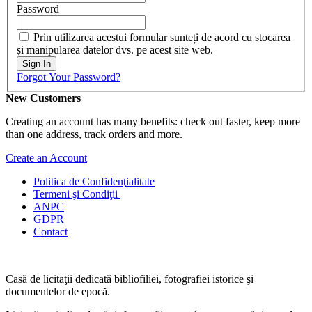
Password
Prin utilizarea acestui formular sunteți de acord cu stocarea
și manipularea datelor dvs. pe acest site web.
Sign In
Forgot Your Password?
New Customers
Creating an account has many benefits: check out faster, keep more
than one address, track orders and more.
Create an Account
Politica de Confidenţ
ialitate
Termeni şi Condiţii
ANPC
GDPR
Contact
Casă de licitaţii dedicată bibliofiliei, fotografiei istorice şi
documentelor de epocă.