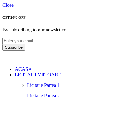
Close
GET 20% OFF
By subscribing to our newsletter
Subscribe
ACASA
LICITATII VIITOARE
Licitație Partea 1
Licitație Partea 2