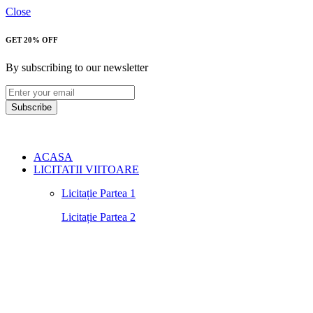
Close
GET 20% OFF
By subscribing to our newsletter
Subscribe
ACASA
LICITATII VIITOARE
Licitație Partea 1
Licitație Partea 2