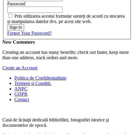
Password
Prin utilizarea acestui formular sunteți de acord cu stocarea
și manipularea datelor dvs. pe acest site web.
Sign In
Forgot Your Password?
New Customers
Creating an account has many benefits: check out faster, keep more
than one address, track orders and more.
Create an Account
Politica de Confidenţ
ialitate
Termeni şi Condiţii
ANPC
GDPR
Contact
Casă de licitaţii dedicată bibliofiliei, fotografiei istorice şi
documentelor de epocă.