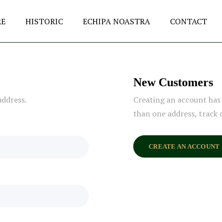
RE
HISTORIC
ECHIPA NOASTRA
CONTACT
New Customers
address.
Creating an account has 
than one address, track 
CREATE AN ACCOUNT