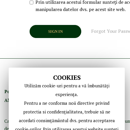
Prin utilizarea acestui formular sunteți de ac
manipularea datelor dvs. pe acest site web.
Forgot Your Pass
SIGN IN
COOKIES
Utilizăm cookie-uri pentru a vă îmbunătăți
Politica de Confidenţ
ialitate
Termeni şi Condiţii
experiența.
ANPC
GDPR
Contact
Pentru a ne conforma noii directive privind
protectia si confidențialitatea, trebuie să ne
acordati consimțământul dvs. pentru acceptarea
Casă de licitaţii dedicată bibliofiliei, fotografiei istorice şi doc
de epocă.
cookie-urilor. Prin utilizarea acestui website sunteți