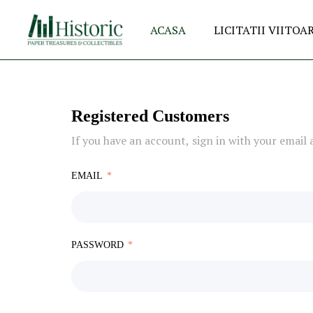
ACASA
LICITATII VIITOA
Registered Customers
If you have an account, sign in with your email 
EMAIL
PASSWORD