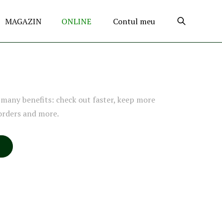
MAGAZIN
ONLINE
Contul meu
many benefits: check out faster, keep more
orders and more.