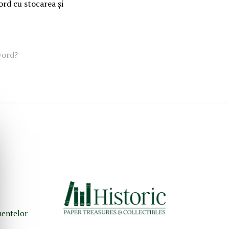
ord cu stocarea și
word?
umentelor