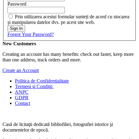
Password
Prin utilizarea acestui formular sunteți de acord cu stocarea
și manipularea datelor dvs. pe acest site web.
Sign In
Forgot Your Password?
New Customers
Creating an account has many benefits: check out faster, keep more
than one address, track orders and more.
Create an Account
Politica de Confidenţ
ialitate
Termeni şi Condiţii
ANPC
GDPR
Contact
Casă de licitaţii dedicată bibliofiliei, fotografiei istorice şi
documentelor de epocă.