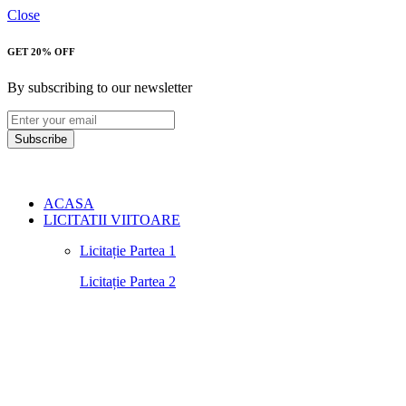
Close
GET 20% OFF
By subscribing to our newsletter
Subscribe
ACASA
LICITATII VIITOARE
Licitație Partea 1
Licitație Partea 2