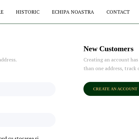
RE
HISTORIC
ECHIPA NOASTRA
CONTACT
New Customers
address.
Creating an account has 
than one address, track 
CREATE AN ACCOUNT
ord cu stocarea și