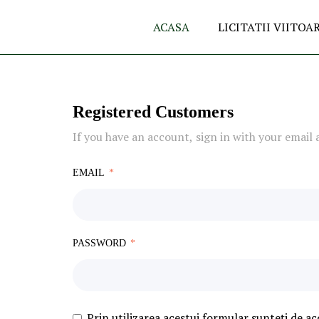
ACASA
LICITATII VIITOA
Registered Customers
If you have an account, sign in with your email 
EMAIL
PASSWORD
Prin utilizarea acestui formular sunteți de ac