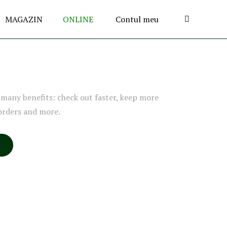
MAGAZIN
ONLINE
Contul meu
many benefits: check out faster, keep more
orders and more.