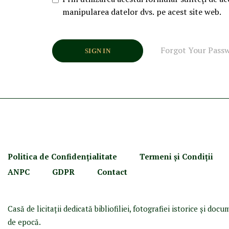
manipularea datelor dvs. pe acest site web.
Forgot Your Pass
SIGN IN
Politica de Confidenţ
ialitate
Termeni şi Condiţii
ANPC
GDPR
Contact
Casă de licitaţii dedicată bibliofiliei, fotografiei istorice şi doc
de epocă.