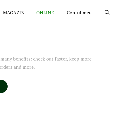
MAGAZIN
ONLINE
Contul meu
many benefits: check out faster, keep more
orders and more.