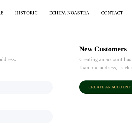
RE
HISTORIC
ECHIPA NOASTRA
CONTACT
New Customers
address.
Creating an account has 
than one address, track 
CREATE AN ACCOUNT