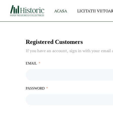
ACASA
LICITATII VIITOA
Registered Customers
If you have an account, sign in with your email 
EMAIL
PASSWORD