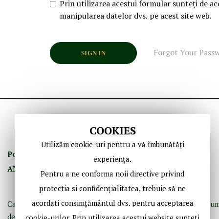
Prin utilizarea acestui formular sunteți de ac
manipularea datelor dvs. pe acest site web.
Forgot Your Pass
SIGN IN
COOKIES
Utilizăm cookie-uri pentru a vă îmbunătăți
Politica de Confidenţ
ialitate
Termeni şi Condiţii
experiența.
ANPC
GDPR
Contact
Pentru a ne conforma noii directive privind
protectia si confidențialitatea, trebuie să ne
acordati consimțământul dvs. pentru acceptarea
Casă de licitaţii dedicată bibliofiliei, fotografiei istorice şi doc
de epocă.
cookie-urilor. Prin utilizarea acestui website sunteți