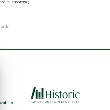
ord cu stocarea și
word?
umentelor