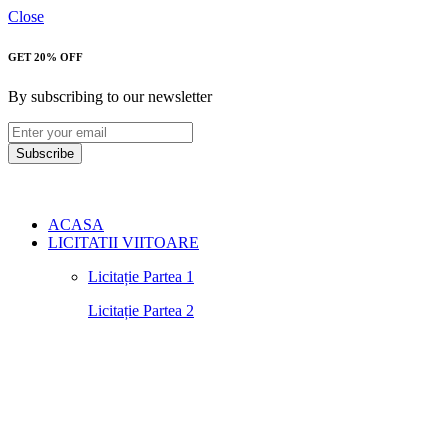
Close
GET 20% OFF
By subscribing to our newsletter
Subscribe
ACASA
LICITATII VIITOARE
Licitație Partea 1
Licitație Partea 2