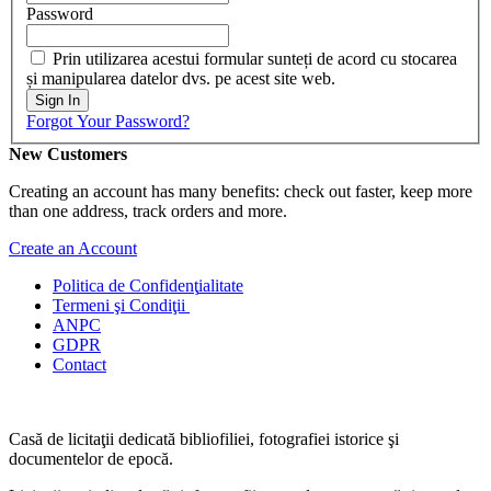
Password
Prin utilizarea acestui formular sunteți de acord cu stocarea
și manipularea datelor dvs. pe acest site web.
Sign In
Forgot Your Password?
New Customers
Creating an account has many benefits: check out faster, keep more
than one address, track orders and more.
Create an Account
Politica de Confidenţ
ialitate
Termeni şi Condiţii
ANPC
GDPR
Contact
Casă de licitaţii dedicată bibliofiliei, fotografiei istorice şi
documentelor de epocă.