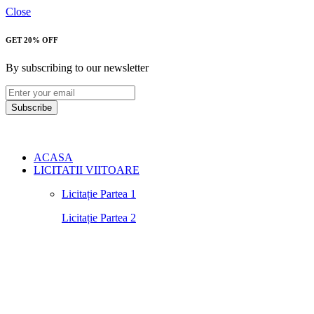
Close
GET 20% OFF
By subscribing to our newsletter
Subscribe
ACASA
LICITATII VIITOARE
Licitație Partea 1
Licitație Partea 2