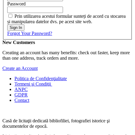
Password
Prin utilizarea acestui formular sunteți de acord cu stocarea
și manipularea datelor dvs. pe acest site web.
Sign In
Forgot Your Password?
New Customers
Creating an account has many benefits: check out faster, keep more
than one address, track orders and more.
Create an Account
Politica de Confidenţ
ialitate
Termeni şi Condiţii
ANPC
GDPR
Contact
Casă de licitaţii dedicată bibliofiliei, fotografiei istorice şi
documentelor de epocă.