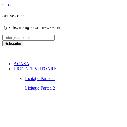
Close
GET 20% OFF
By subscribing to our newsletter
Subscribe
ACASA
LICITATII VIITOARE
Licitație Partea 1
Licitație Partea 2