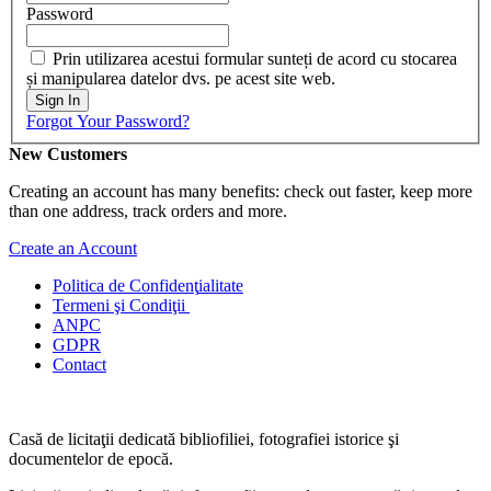
Password
Prin utilizarea acestui formular sunteți de acord cu stocarea
și manipularea datelor dvs. pe acest site web.
Sign In
Forgot Your Password?
New Customers
Creating an account has many benefits: check out faster, keep more
than one address, track orders and more.
Create an Account
Politica de Confidenţ
ialitate
Termeni şi Condiţii
ANPC
GDPR
Contact
Casă de licitaţii dedicată bibliofiliei, fotografiei istorice şi
documentelor de epocă.