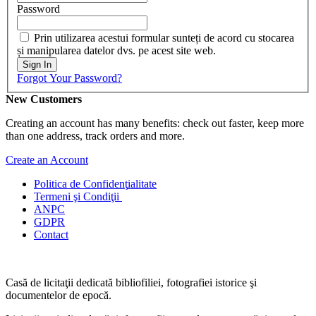
Password
Prin utilizarea acestui formular sunteți de acord cu stocarea
și manipularea datelor dvs. pe acest site web.
Sign In
Forgot Your Password?
New Customers
Creating an account has many benefits: check out faster, keep more
than one address, track orders and more.
Create an Account
Politica de Confidenţ
ialitate
Termeni şi Condiţii
ANPC
GDPR
Contact
Casă de licitaţii dedicată bibliofiliei, fotografiei istorice şi
documentelor de epocă.