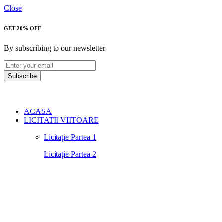
Close
GET 20% OFF
By subscribing to our newsletter
Subscribe
ACASA
LICITATII VIITOARE
Licitație Partea 1
Licitație Partea 2