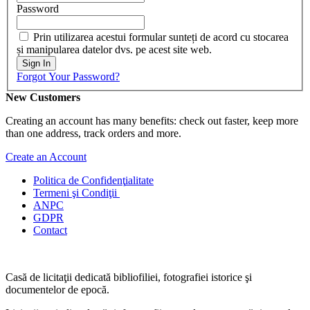
Password
Prin utilizarea acestui formular sunteți de acord cu stocarea
și manipularea datelor dvs. pe acest site web.
Sign In
Forgot Your Password?
New Customers
Creating an account has many benefits: check out faster, keep more
than one address, track orders and more.
Create an Account
Politica de Confidenţ
ialitate
Termeni şi Condiţii
ANPC
GDPR
Contact
Casă de licitaţii dedicată bibliofiliei, fotografiei istorice şi
documentelor de epocă.