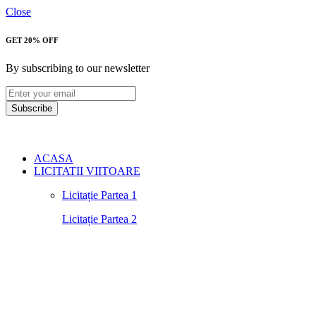
Close
GET 20% OFF
By subscribing to our newsletter
Subscribe
ACASA
LICITATII VIITOARE
Licitație Partea 1
Licitație Partea 2