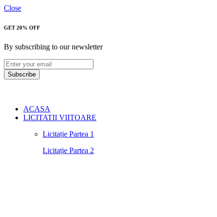
Close
GET 20% OFF
By subscribing to our newsletter
Subscribe
ACASA
LICITATII VIITOARE
Licitație Partea 1
Licitație Partea 2