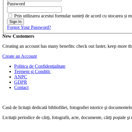
Password
Prin utilizarea acestui formular sunteți de acord cu stocarea și 
Sign In
Forgot Your Password?
New Customers
Creating an account has many benefits: check out faster, keep more th
Create an Account
Politica de Confidenţ
ialitate
Termeni şi Condiţii
ANPC
GDPR
Contact
Casă de licitaţii dedicată bibliofiliei, fotografiei istorice şi documentel
Licitaţii periodice de cărţi, fotografii, acte, documente, cărţi poştale ş