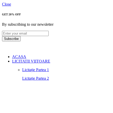
Close
GET 20% OFF
By subscribing to our newsletter
Subscribe
ACASA
LICITATII VIITOARE
Licitație Partea 1
Licitație Partea 2