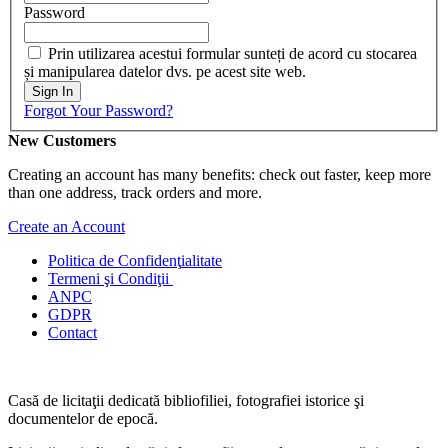
Password
Prin utilizarea acestui formular sunteți de acord cu stocarea
și manipularea datelor dvs. pe acest site web.
Sign In
Forgot Your Password?
New Customers
Creating an account has many benefits: check out faster, keep more
than one address, track orders and more.
Create an Account
Politica de Confidenţ
ialitate
Termeni şi Condiţii
ANPC
GDPR
Contact
Casă de licitaţii dedicată bibliofiliei, fotografiei istorice şi
documentelor de epocă.