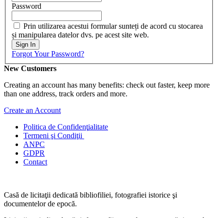
Password
Prin utilizarea acestui formular sunteți de acord cu stocarea
și manipularea datelor dvs. pe acest site web.
Sign In
Forgot Your Password?
New Customers
Creating an account has many benefits: check out faster, keep more
than one address, track orders and more.
Create an Account
Politica de Confidenţ
ialitate
Termeni şi Condiţii
ANPC
GDPR
Contact
Casă de licitaţii dedicată bibliofiliei, fotografiei istorice şi
documentelor de epocă.