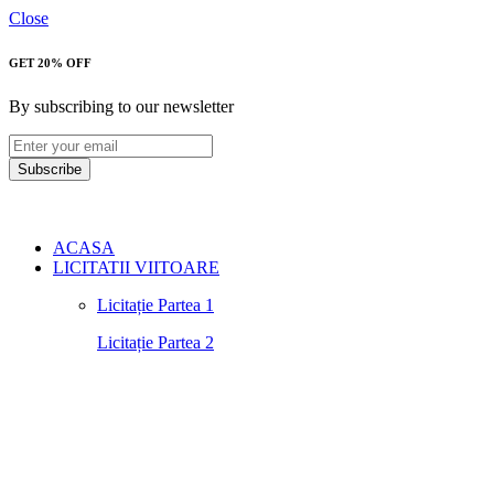
Close
GET 20% OFF
By subscribing to our newsletter
Subscribe
ACASA
LICITATII VIITOARE
Licitație Partea 1
Licitație Partea 2