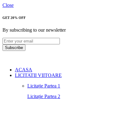
Close
GET 20% OFF
By subscribing to our newsletter
Subscribe
ACASA
LICITATII VIITOARE
Licitație Partea 1
Licitație Partea 2