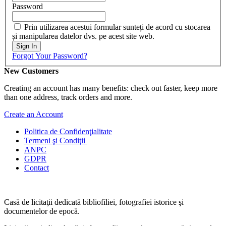
Password
Prin utilizarea acestui formular sunteți de acord cu stocarea
și manipularea datelor dvs. pe acest site web.
Sign In
Forgot Your Password?
New Customers
Creating an account has many benefits: check out faster, keep more
than one address, track orders and more.
Create an Account
Politica de Confidenţ
ialitate
Termeni şi Condiţii
ANPC
GDPR
Contact
Casă de licitaţii dedicată bibliofiliei, fotografiei istorice şi
documentelor de epocă.