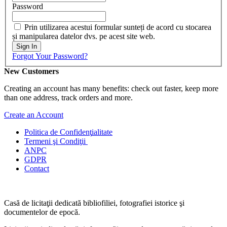
Password
Prin utilizarea acestui formular sunteți de acord cu stocarea
și manipularea datelor dvs. pe acest site web.
Sign In
Forgot Your Password?
New Customers
Creating an account has many benefits: check out faster, keep more
than one address, track orders and more.
Create an Account
Politica de Confidenţ
ialitate
Termeni şi Condiţii
ANPC
GDPR
Contact
Casă de licitaţii dedicată bibliofiliei, fotografiei istorice şi
documentelor de epocă.