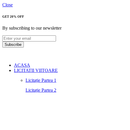
Close
GET 20% OFF
By subscribing to our newsletter
Subscribe
ACASA
LICITATII VIITOARE
Licitație Partea 1
Licitație Partea 2