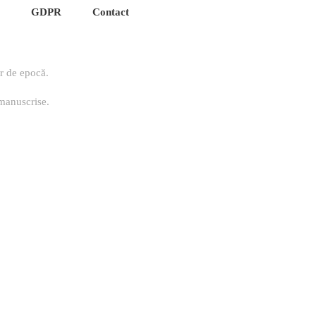
GDPR
Contact
or de epocă.
 manuscrise.