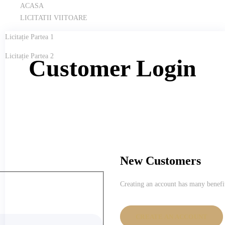
ACASA
LICITATII VIITOARE
Licitație Partea 1
Licitație Partea 2
Customer Login
New Customers
Creating an account has many benefit
CREATE AN ACCOUNT