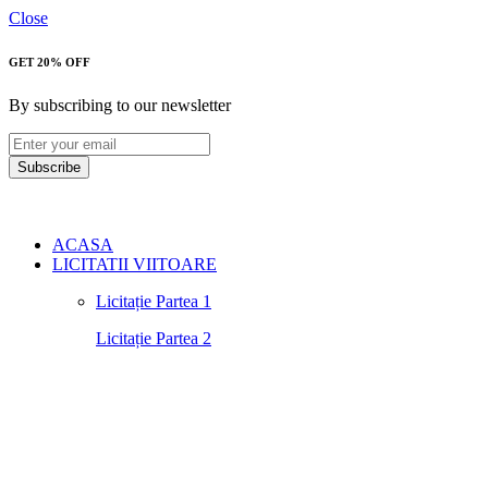
Close
GET 20% OFF
By subscribing to our newsletter
Subscribe
ACASA
LICITATII VIITOARE
Licitație Partea 1
Licitație Partea 2