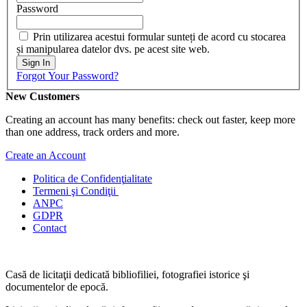
Password
Prin utilizarea acestui formular sunteți de acord cu stocarea
și manipularea datelor dvs. pe acest site web.
Sign In
Forgot Your Password?
New Customers
Creating an account has many benefits: check out faster, keep more
than one address, track orders and more.
Create an Account
Politica de Confidenţ
ialitate
Termeni şi Condiţii
ANPC
GDPR
Contact
Casă de licitaţii dedicată bibliofiliei, fotografiei istorice şi
documentelor de epocă.