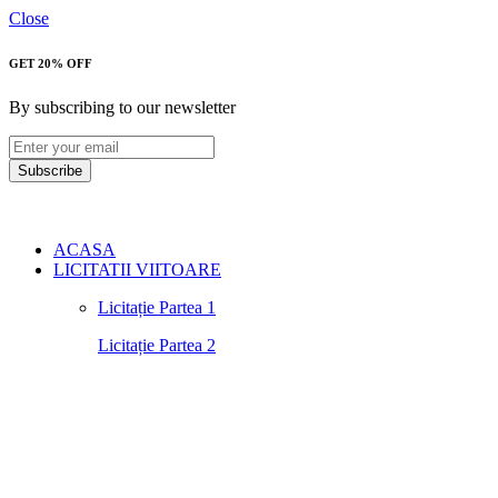
Close
GET 20% OFF
By subscribing to our newsletter
Subscribe
ACASA
LICITATII VIITOARE
Licitație Partea 1
Licitație Partea 2