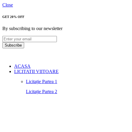
Close
GET 20% OFF
By subscribing to our newsletter
Subscribe
ACASA
LICITATII VIITOARE
Licitație Partea 1
Licitație Partea 2