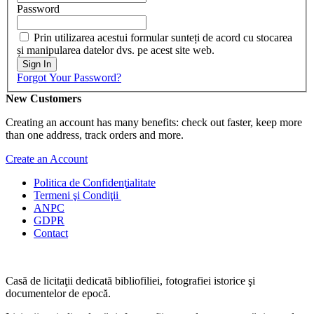
Password
Prin utilizarea acestui formular sunteți de acord cu stocarea
și manipularea datelor dvs. pe acest site web.
Sign In
Forgot Your Password?
New Customers
Creating an account has many benefits: check out faster, keep more
than one address, track orders and more.
Create an Account
Politica de Confidenţ
ialitate
Termeni şi Condiţii
ANPC
GDPR
Contact
Casă de licitaţii dedicată bibliofiliei, fotografiei istorice şi
documentelor de epocă.