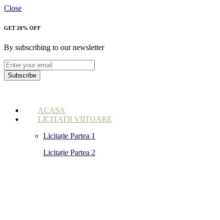
Close
GET 20% OFF
By subscribing to our newsletter
Subscribe
ACASA
LICITATII VIITOARE
Licitație Partea 1
Licitație Partea 2