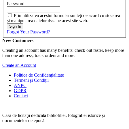
Password
Prin utilizarea acestui formular sunteți de acord cu stocarea
și manipularea datelor dvs. pe acest site web.
Sign In
Forgot Your Password?
New Customers
Creating an account has many benefits: check out faster, keep more
than one address, track orders and more.
Create an Account
Politica de Confidenţ
ialitate
Termeni şi Condiţii
ANPC
GDPR
Contact
Casă de licitaţii dedicată bibliofiliei, fotografiei istorice şi
documentelor de epocă.