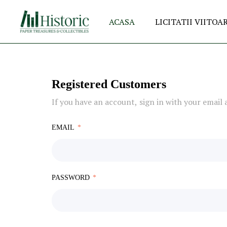
ACASA
LICITATII VIITOA
Registered Customers
If you have an account, sign in with your email 
EMAIL
PASSWORD