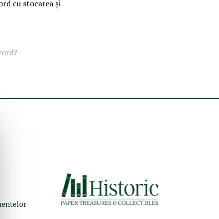
ord cu stocarea și
word?
umentelor