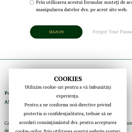
Prin utilizarea acestui formular sunteți de ac
manipularea datelor dvs. pe acest site web.
Forgot Your Pass
SIGN IN
COOKIES
Utilizăm cookie-uri pentru a vă îmbunătăți
Politica de Confidenţ
ialitate
Termeni şi Condiţii
experiența.
ANPC
GDPR
Contact
Pentru a ne conforma noii directive privind
protectia si confidențialitatea, trebuie să ne
acordati consimțământul dvs. pentru acceptarea
Casă de licitaţii dedicată bibliofiliei, fotografiei istorice şi doc
de epocă.
cookie-urilor. Prin utilizarea acestui website sunteți