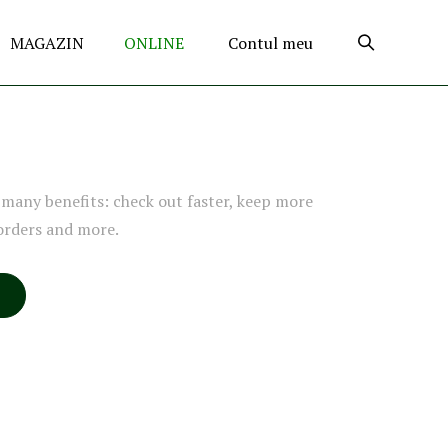
MAGAZIN
ONLINE
Contul meu
many benefits: check out faster, keep more
orders and more.