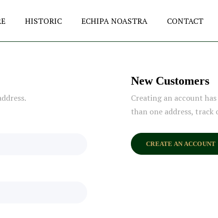
RE
HISTORIC
ECHIPA NOASTRA
CONTACT
New Customers
address.
Creating an account has 
than one address, track 
CREATE AN ACCOUNT