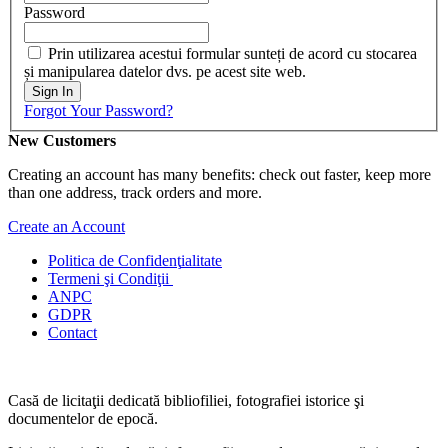
Password
Prin utilizarea acestui formular sunteți de acord cu stocarea
și manipularea datelor dvs. pe acest site web.
Sign In
Forgot Your Password?
New Customers
Creating an account has many benefits: check out faster, keep more
than one address, track orders and more.
Create an Account
Politica de Confidenţ
ialitate
Termeni şi Condiţii
ANPC
GDPR
Contact
Casă de licitaţii dedicată bibliofiliei, fotografiei istorice şi
documentelor de epocă.