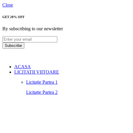
Close
GET 20% OFF
By subscribing to our newsletter
Subscribe
ACASA
LICITATII VIITOARE
Licitație Partea 1
Licitație Partea 2