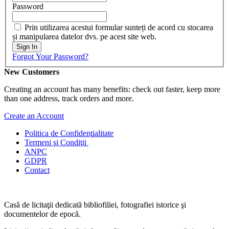
Password
Prin utilizarea acestui formular sunteți de acord cu stocarea
și manipularea datelor dvs. pe acest site web.
Sign In
Forgot Your Password?
New Customers
Creating an account has many benefits: check out faster, keep more
than one address, track orders and more.
Create an Account
Politica de Confidenţ
ialitate
Termeni şi Condiţii
ANPC
GDPR
Contact
Casă de licitaţii dedicată bibliofiliei, fotografiei istorice şi
documentelor de epocă.