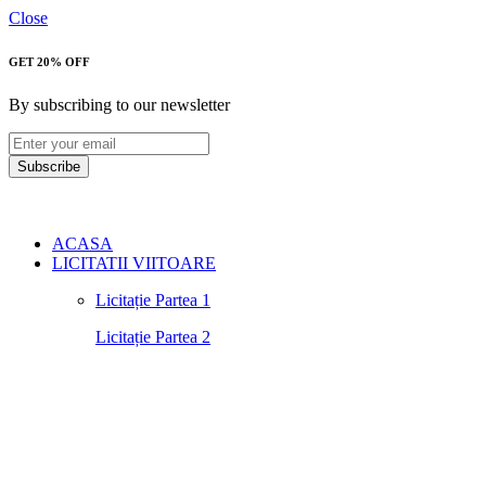
Close
GET 20% OFF
By subscribing to our newsletter
Subscribe
ACASA
LICITATII VIITOARE
Licitație Partea 1
Licitație Partea 2