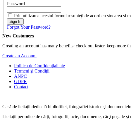
Password
Prin utilizarea acestui formular sunteți de acord cu stocarea și 
Sign In
Forgot Your Password?
New Customers
Creating an account has many benefits: check out faster, keep more th
Create an Account
Politica de Confidenţ
ialitate
Termeni şi Condiţii
ANPC
GDPR
Contact
Casă de licitaţii dedicată bibliofiliei, fotografiei istorice şi documentel
Licitaţii periodice de cărţi, fotografii, acte, documente, cărţi poştale ş