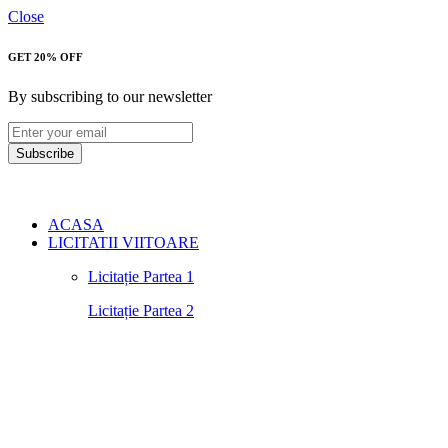
Close
GET 20% OFF
By subscribing to our newsletter
Subscribe
ACASA
LICITATII VIITOARE
Licitație Partea 1
Licitație Partea 2