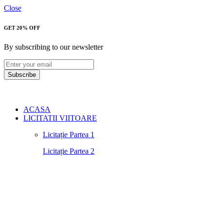
Close
GET 20% OFF
By subscribing to our newsletter
Subscribe
ACASA
LICITATII VIITOARE
Licitație Partea 1
Licitație Partea 2