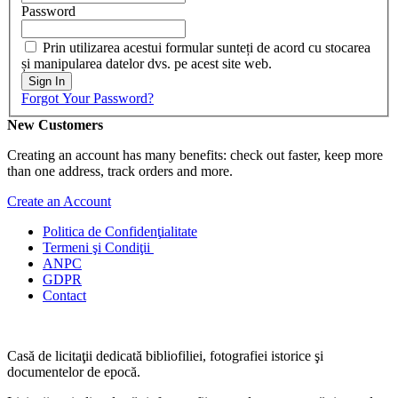
Password
Prin utilizarea acestui formular sunteți de acord cu stocarea
și manipularea datelor dvs. pe acest site web.
Sign In
Forgot Your Password?
New Customers
Creating an account has many benefits: check out faster, keep more
than one address, track orders and more.
Create an Account
Politica de Confidenţ
ialitate
Termeni şi Condiţii
ANPC
GDPR
Contact
Casă de licitaţii dedicată bibliofiliei, fotografiei istorice şi
documentelor de epocă.