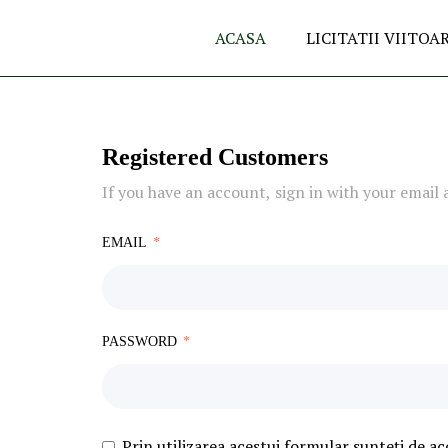
ACASA
LICITATII VIITOA
Registered Customers
If you have an account, sign in with your email 
EMAIL
PASSWORD
Prin utilizarea acestui formular sunteți de ac