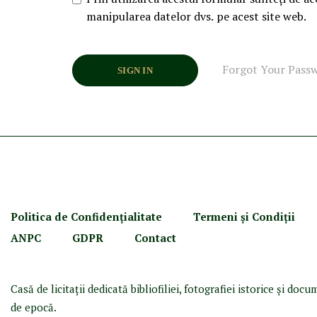
manipularea datelor dvs. pe acest site web.
Forgot Your Pass
SIGN IN
Politica de Confidenţ
ialitate
Termeni şi Condiţii
ANPC
GDPR
Contact
Casă de licitaţii dedicată bibliofiliei, fotografiei istorice şi doc
de epocă.