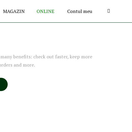
MAGAZIN
ONLINE
Contul meu
many benefits: check out faster, keep more
orders and more.