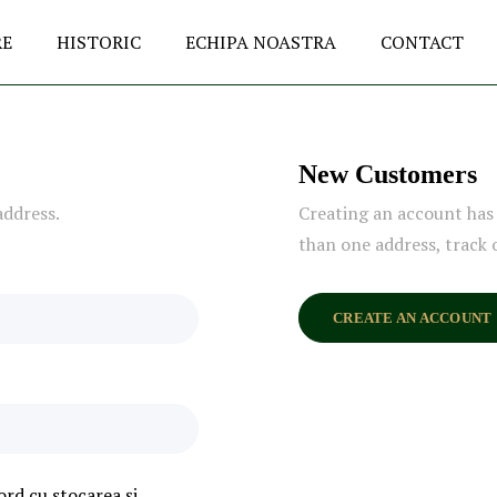
RE
HISTORIC
ECHIPA NOASTRA
CONTACT
New Customers
address.
Creating an account has 
than one address, track 
CREATE AN ACCOUNT
ord cu stocarea și