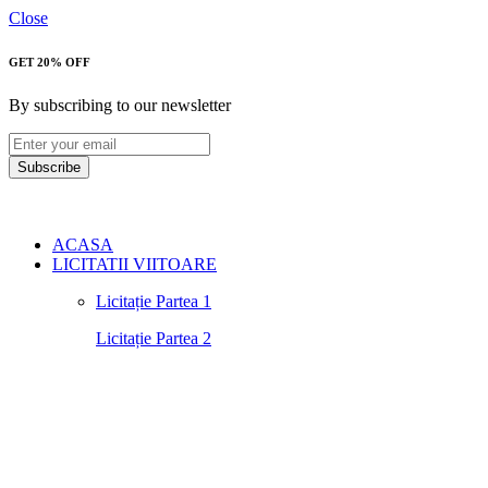
Close
GET 20% OFF
By subscribing to our newsletter
Subscribe
ACASA
LICITATII VIITOARE
Licitație Partea 1
Licitație Partea 2