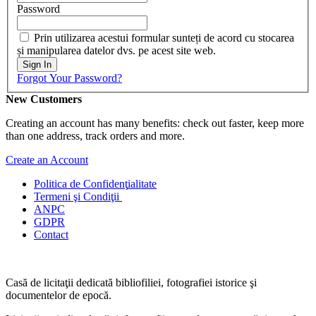
Password
Prin utilizarea acestui formular sunteți de acord cu stocarea
și manipularea datelor dvs. pe acest site web.
Sign In
Forgot Your Password?
New Customers
Creating an account has many benefits: check out faster, keep more
than one address, track orders and more.
Create an Account
Politica de Confidenţ
ialitate
Termeni şi Condiţii
ANPC
GDPR
Contact
Casă de licitaţii dedicată bibliofiliei, fotografiei istorice şi
documentelor de epocă.