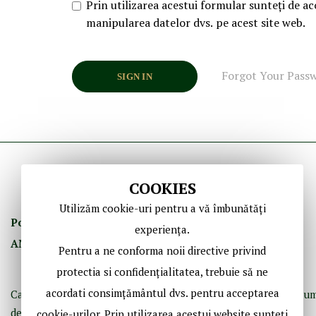
Prin utilizarea acestui formular sunteți de ac
manipularea datelor dvs. pe acest site web.
Forgot Your Pass
SIGN IN
COOKIES
Utilizăm cookie-uri pentru a vă îmbunătăți
Politica de Confidenţ
ialitate
Termeni şi Condiţii
experiența.
ANPC
GDPR
Contact
Pentru a ne conforma noii directive privind
protectia si confidențialitatea, trebuie să ne
acordati consimțământul dvs. pentru acceptarea
Casă de licitaţii dedicată bibliofiliei, fotografiei istorice şi doc
de epocă.
cookie-urilor. Prin utilizarea acestui website sunteți