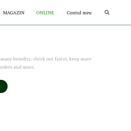
MAGAZIN
ONLINE
Contul meu
many benefits: check out faster, keep more
orders and more.