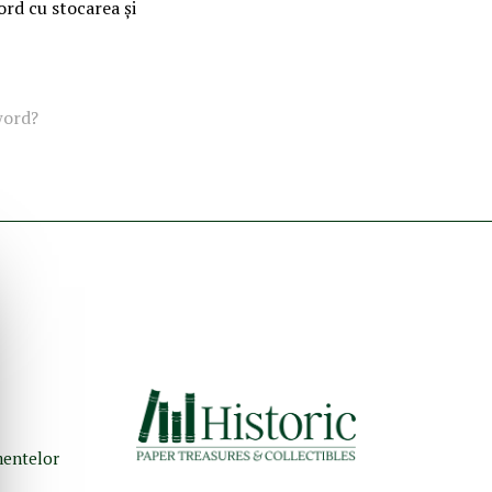
ord cu stocarea și
word?
umentelor