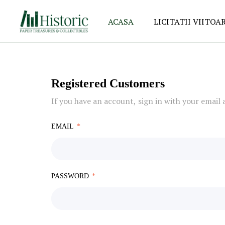
ACASA
LICITATII VIITOA
Registered Customers
If you have an account, sign in with your email 
EMAIL
PASSWORD