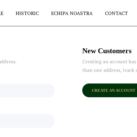
RE
HISTORIC
ECHIPA NOASTRA
CONTACT
New Customers
address.
Creating an account has 
than one address, track 
CREATE AN ACCOUNT