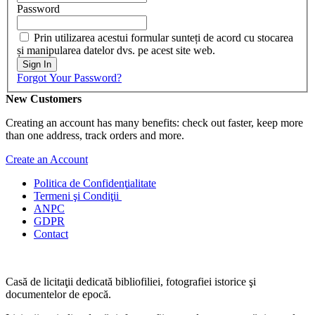
Password
Prin utilizarea acestui formular sunteți de acord cu stocarea
și manipularea datelor dvs. pe acest site web.
Sign In
Forgot Your Password?
New Customers
Creating an account has many benefits: check out faster, keep more
than one address, track orders and more.
Create an Account
Politica de Confidenţ
ialitate
Termeni şi Condiţii
ANPC
GDPR
Contact
Casă de licitaţii dedicată bibliofiliei, fotografiei istorice şi
documentelor de epocă.