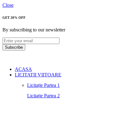
Close
GET 20% OFF
By subscribing to our newsletter
Subscribe
ACASA
LICITATII VIITOARE
Licitație Partea 1
Licitație Partea 2